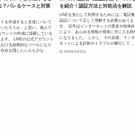
る？バレるケースと対策
を紹介！認証方法と対処法を解説
LINEを安心して利用するためには、電話
認証について正しく理解する必要がありま
ントを作成すると友達にバレて
す。 近年はインターネットの普及や技術
ないだろうか」と思い、個人で
により、あらゆる情報が簡単に手に入る時
アカウントの作成に躊躇している
になりました。 しかし、その反面、イン
ます。 LINEの公式アカウント
ネットによる詐欺やトラブルが横行して...
における効果的なツールになり
存在を隠したい人も少な...
2024年3月22日