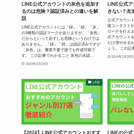
LINE公式アカウントの灰色を追加す
LINE公式
るのは危険？認証済みとの違いを解
きない？友
説
公式アカウン
接コンタクト
LINE公式アカウントには「緑」「紺」「灰」
ローチを行えま
の3種類の認証マークがありますが、「灰色」
式アカウント
だからといって必ずしも危険というわけでは
だけ増やせる
ありません。 「緑」「紺」は認証済みですが
ょう。 この記事
「灰色」は、審査不要で誰でも作成可能で
す。 この記事でわかること 灰色の未認...
2024年3月29日
2024年3月29日
LINE
【2024】LINE公式アカウントおすす
LINEの公