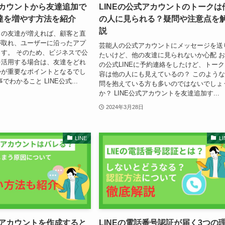
アカウントから友達追加で
LINEの公式アカウントのトークは
達を増やす方法を紹介
の人に見られる？疑問や注意点を
説
トの友達が増えれば、顧客と直
が取れ、ユーザーに沿ったアプ
芸能人の公式アカウントにメッセージを送
す。 そのため、ビジネスで公
たいけど、他の友達に見られないか心配 
を活用する場合は、友達をどれ
の公式LINEに予約連絡をしたけど、トー
かが重要なポイントとなるでし
容は他の人にも見えているの？ このよう
でわかること LINE公式...
問を抱えている方も多いのではないでしょ
か？ LINE公式アカウントを友達追加す...
2024年3月28日
LINE
LI
式アカウントを作成すると
LINEの電話番号認証が届く3つの