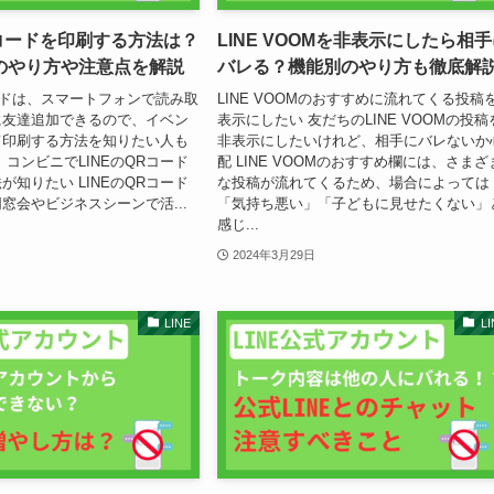
Rコードを印刷する方法は？
LINE VOOMを非表示にしたら相
のやり方や注意点を解説
バレる？機能別のやり方も徹底解
コードは、スマートフォンで読み取
LINE VOOMのおすすめに流れてくる投稿
に友達追加できるので、イベン
表示にしたい 友だちのLINE VOOMの投稿
て印刷する方法を知りたい人も
非表示にしたいけれど、相手にバレないか
 コンビニでLINEのQRコード
配 LINE VOOMのおすすめ欄には、さまざ
が知りたい LINEのQRコード
な投稿が流れてくるため、場合によっては
窓会やビジネスシーンで活...
「気持ち悪い」「子どもに見せたくない」
感じ...
2024年3月29日
LINE
LI