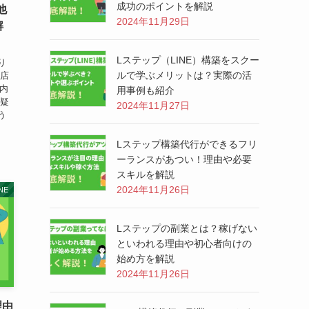
成功のポイントを解説
他
2024年11月29日
解
Lステップ（LINE）構築をスクー
り
ルで学ぶメリットは？実際の活
お店
ク内
用事例も紹介
な疑
2024年11月27日
う
Lステップ構築代行ができるフリ
ーランスがあつい！理由や必要
スキルを解説
2024年11月26日
NE
Lステップの副業とは？稼げない
といわれる理由や初心者向けの
始め方を解説
2024年11月26日
理由