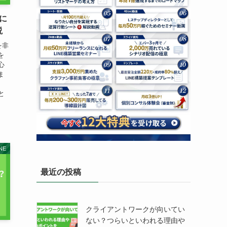
手に
説
を非
を
心
ま
と
NE
最近の投稿
クライアントワークが向いてい
ない？つらいといわれる理由や