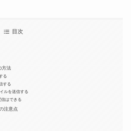
目次
の方法
する
信する
ァイルを送信する
配信はできる
きの注意点