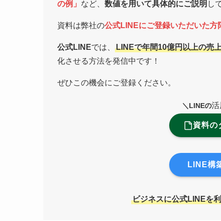
の例」
など、
数値を用いて具体的にご説明
し
資料は弊社の
公式LINEにご登録いただいた
公式LINE
では、
LINEで年間10億円以上の
化させる方法を発信中です！
ぜひこの機会にご登録ください。
活
＼LINEの
資料の
LINE
ビジネスに公式LINEを