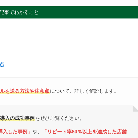
記事でわかること
点
イルを送る方法や注意点
について、詳しく解説します。
NE導入の成功事例
をぜひご覧ください。
導入した事例
」
や、
「
リピート率80％以上を達成した店舗